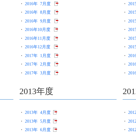
・
2016年 7月度
・
20
・
2016年 8月度
・
20
・
2016年 9月度
・
201
・
2016年10月度
・
20
・
2016年11月度
・
20
・
2016年12月度
・
201
・
2017年 1月度
・
20
・
2017年 2月度
・
20
・
2017年 3月度
・
20
2013年度
20
・
2013年 4月度
・
201
・
2013年 5月度
・
201
・
2013年 6月度
・
201