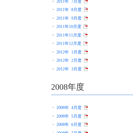
・
2011年 7月度
・
2011年 8月度
・
2011年 9月度
・
2011年10月度
・
2011年11月度
・
2011年12月度
・
2012年 1月度
・
2012年 2月度
・
2012年 3月度
2008年度
・
2008年 4月度
・
2008年 5月度
・
2008年 6月度