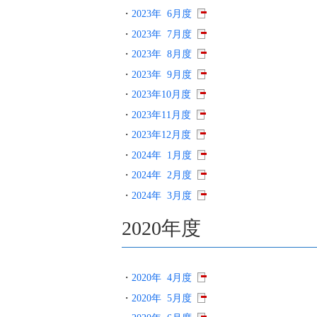
・
2023年 6月度
・
2023年 7月度
・
2023年 8月度
・
2023年 9月度
・
2023年10月度
・
2023年11月度
・
2023年12月度
・
2024年 1月度
・
2024年 2月度
・
2024年 3月度
2020年度
・
2020年 4月度
・
2020年 5月度