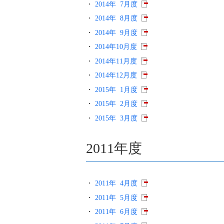
・
2014年 7月度
・
2014年 8月度
・
2014年 9月度
・
2014年10月度
・
2014年11月度
・
2014年12月度
・
2015年 1月度
・
2015年 2月度
・
2015年 3月度
2011年度
・
2011年 4月度
・
2011年 5月度
・
2011年 6月度